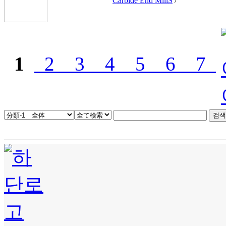
Carbide End MillS
/
1
2
3
4
5
6
7