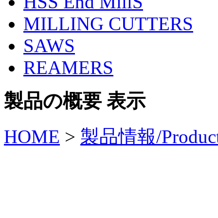
HSS End MillS
MILLING CUTTERS
SAWS
REAMERS
製品の概要 表示
HOME
>
製品情報/Produc