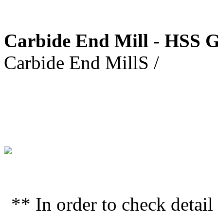
Carbide End Mill - HSS 
Carbide End MillS /
** In order to check detai