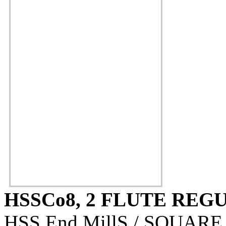
HSSCo8, 2 FLUTE RE
HSS End MillS / SQUARE