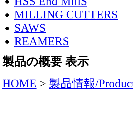
HSS End MillS
MILLING CUTTERS
SAWS
REAMERS
製品の概要 表示
HOME
>
製品情報/Produc