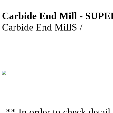
Carbide End Mill - SUP
Carbide End MillS /
** In order to check deta