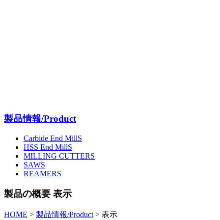
製品情報/Product
Carbide End MillS
HSS End MillS
MILLING CUTTERS
SAWS
REAMERS
製品の概要 表示
HOME
>
製品情報/Product
>
表示