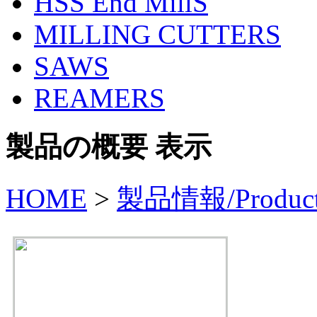
HSS End MillS
MILLING CUTTERS
SAWS
REAMERS
製品の概要 表示
HOME
>
製品情報/Produc