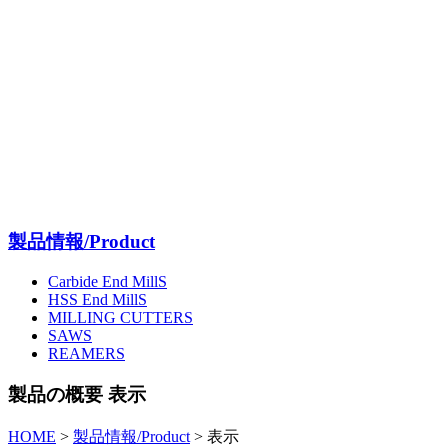
製品情報/Product
Carbide End MillS
HSS End MillS
MILLING CUTTERS
SAWS
REAMERS
製品の概要 表示
HOME
>
製品情報/Product
>
表示