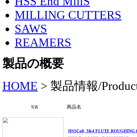
HSS End MillS
MILLING CUTTERS
SAWS
REAMERS
製品の概要
HOME
>
製品情報/Produc
商品名
写真
HSSCo8, 3&4 FLUTE ROUGHING