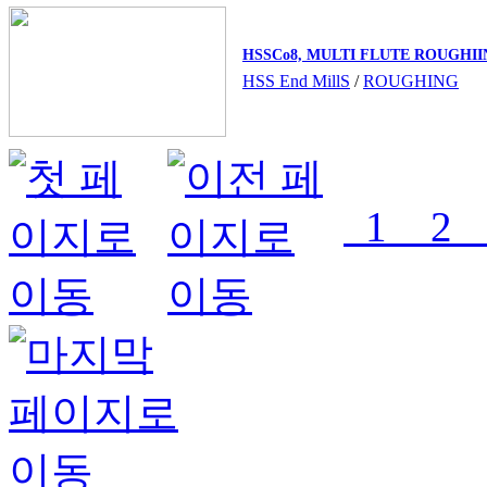
HSSCo8, MULTI FLUTE ROUGHI
HSS End MillS
/
ROUGHING
1
2